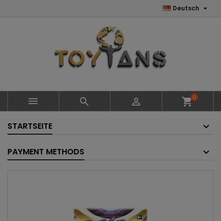

Deutsch
0



shopping_cart
STARTSEITE
PAYMENT METHODS