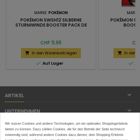
MARKE:
POKÉMON
MARKE
POKÉMON SWSH12 SILBERNE
POKÉMON SV1
STURMWINDE BOOSTER PACK DE
BOOSTE
Preis
Pre
CHF 11,95
CHF
In den Warenkorb legen
In den 




Auf Lager
Au

ARTIKEL

UNTERNEHMEN
Wir nutzen Cookies und andere Technologien, um ein optimales Shoppingerlebnis

IHR KONTO
bieten zu können. Dazu zählen Cookies, die für den Betrieb der Seite technisch
notwendig sind, während andere Cookies dazu dienen, dein Shopping-Erlebnis