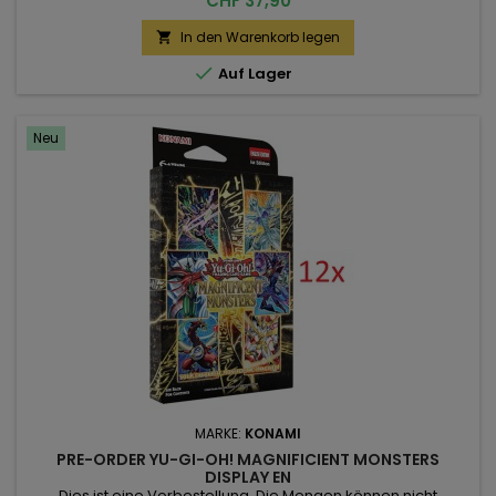
CHF 37,90
03.09.2026 Falls bei einer Bestellung von PRE-Order
Artikeln lieferbare Artikel hinzugefügt werden, wird die
In den Warenkorb legen

gesamte Bestellung am Release Tag der Pre-Order Artikel

Auf Lager
versendet. Falls Sie die...
Neu
MARKE:
KONAMI
PRE-ORDER YU-GI-OH! MAGNIFICIENT MONSTERS
DISPLAY EN
Dies ist eine Vorbestellung. Die Mengen können nicht