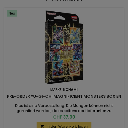
Neu
MARKE:
KONAMI
PRE-ORDER YU-GI-OH! MAGNIFICIENT MONSTERS BOX EN
Dies ist eine Vorbestellung. Die Mengen können nicht
garantiert werden, da es seitens der Lieferanten zu
Kürzungen kommen kann. Das Release Datum ist der
Preis
CHF 37,90
03.09.2026 Falls bei einer Bestellung von PRE-Order
Artikeln lieferbare Artikel hinzugefügt werden, wird die
In den Warenkorb legen
