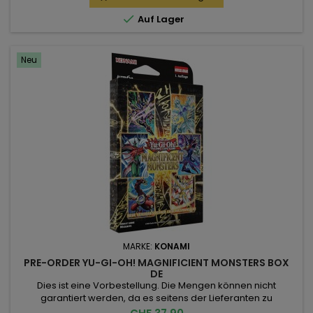
gesamte Bestellung am Release Tag der Pre-Order Artikel

Auf Lager
versendet. Falls Sie die...
Neu
MARKE:
KONAMI
PRE-ORDER YU-GI-OH! MAGNIFICIENT MONSTERS BOX
DE
Dies ist eine Vorbestellung. Die Mengen können nicht
garantiert werden, da es seitens der Lieferanten zu
Kürzungen kommen kann. Das Release Datum ist der
Preis