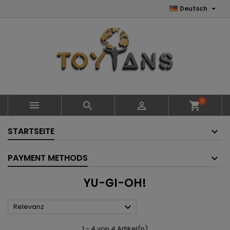

Deutsch
0



shopping_cart
STARTSEITE
PAYMENT METHODS
YU-GI-OH!

Relevanz
1 - 4 von 4 Artikel(n)