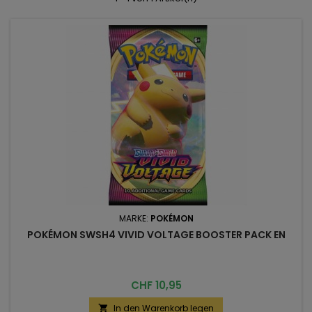
MARKE:
POKÉMON
POKÉMON SWSH4 VIVID VOLTAGE BOOSTER PACK EN
Preis
CHF 10,95
In den Warenkorb legen
