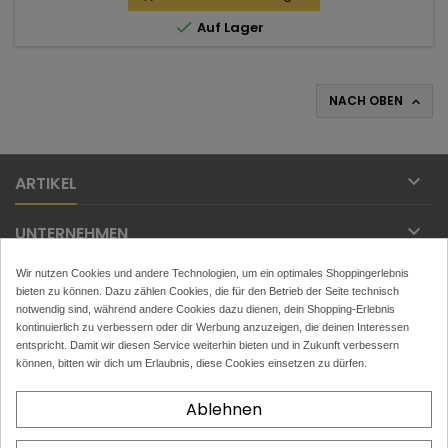

Auf Lager
NACH OBEN


ARTIKEL

UNTERNEHMEN
Wir nutzen Cookies und andere Technologien, um ein optimales Shoppingerlebnis

IHR KONTO
bieten zu können. Dazu zählen Cookies, die für den Betrieb der Seite technisch
notwendig sind, während andere Cookies dazu dienen, dein Shopping-Erlebnis

kontinuierlich zu verbessern oder dir Werbung anzuzeigen, die deinen Interessen
KONTAKT
entspricht. Damit wir diesen Service weiterhin bieten und in Zukunft verbessern
können, bitten wir dich um Erlaubnis, diese Cookies einsetzen zu dürfen.
NEWSLETTER
Ablehnen