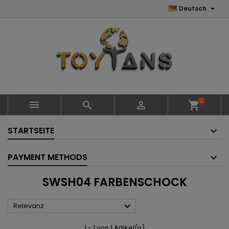

Deutsch
0



shopping_cart
STARTSEITE
PAYMENT METHODS
SWSH04 FARBENSCHOCK

Relevanz
1 - 1 von 1 Artikel(n)