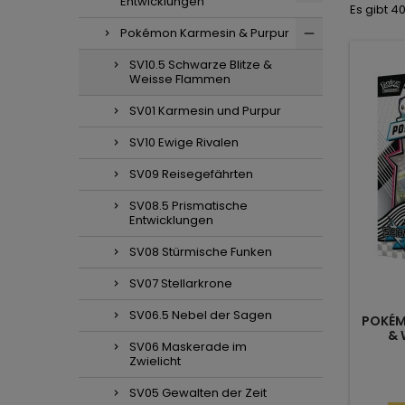
Entwicklungen
Es gibt 40
Pokémon Karmesin & Purpur
SV10.5 Schwarze Blitze &
Weisse Flammen
SV01 Karmesin und Purpur
SV10 Ewige Rivalen
SV09 Reisegefährten
SV08.5 Prismatische
Entwicklungen
SV08 Stürmische Funken
SV07 Stellarkrone
SV06.5 Nebel der Sagen
POKÉM
& 
SV06 Maskerade im
Zwielicht
SV05 Gewalten der Zeit