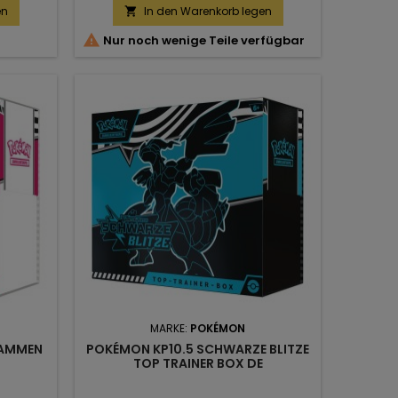
en
In den Warenkorb legen


Nur noch wenige Teile verfügbar
MARKE:
POKÉMON
LAMMEN
POKÉMON KP10.5 SCHWARZE BLITZE
TOP TRAINER BOX DE