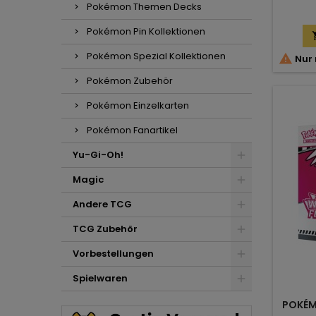
Pokémon Themen Decks
Pokémon Pin Kollektionen
Pokémon Spezial Kollektionen

Nur 
Pokémon Zubehör
Pokémon Einzelkarten
Pokémon Fanartikel
Yu-Gi-Oh!
Magic
Andere TCG
TCG Zubehör
Vorbestellungen
Spielwaren
POKÉMO