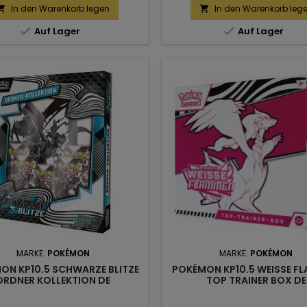
In den Warenkorb legen
In den Warenkorb leg




Auf Lager
Auf Lager
MARKE:
POKÉMON
MARKE:
POKÉMON
ON KP10.5 SCHWARZE BLITZE
POKÉMON KP10.5 WEISSE F
ORDNER KOLLEKTION DE
TOP TRAINER BOX DE