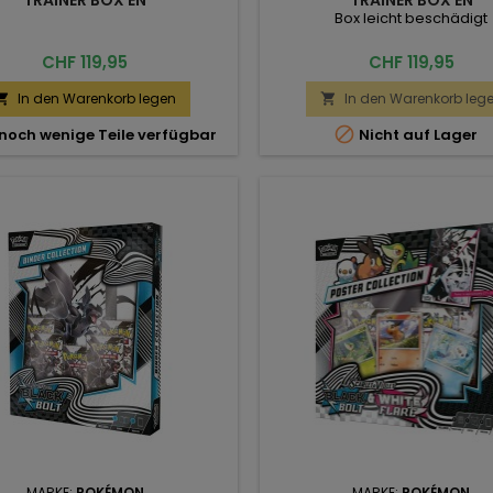
Box leicht beschädigt
Preis
Preis
CHF 119,95
CHF 119,95
In den Warenkorb legen
In den Warenkorb leg



noch wenige Teile verfügbar
Nicht auf Lager
MARKE:
POKÉMON
MARKE:
POKÉMON