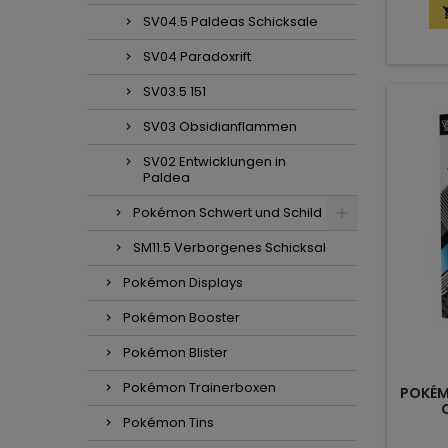
SV04.5 Paldeas Schicksale
SV04 Paradoxrift
SV03.5 151
SV03 Obsidianflammen
SV02 Entwicklungen in
Paldea
Pokémon Schwert und Schild
SM11.5 Verborgenes Schicksal
Pokémon Displays
Pokémon Booster
Pokémon Blister
Pokémon Trainerboxen
POKÉM
Pokémon Tins