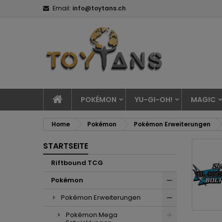
Email:
info@toytans.ch
POKÉMON
YU-GI-OH!
MAGIC
Home
Pokémon
Pokémon Erweiterungen
STARTSEITE
Riftbound TCG
Pokémon
Pokémon Erweiterungen
Pokémon Mega