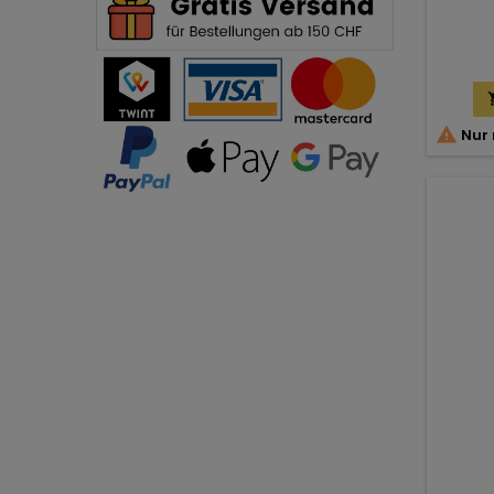

Nur 