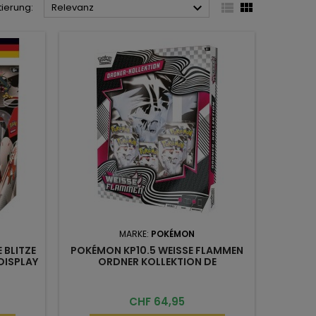



tierung:
Relevanz
MARKE:
POKÉMON
 BLITZE
POKÉMON KP10.5 WEISSE FLAMMEN
DISPLAY
ORDNER KOLLEKTION DE
Preis
CHF 64,95