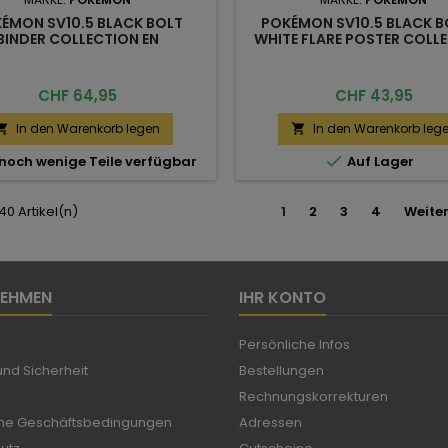
ÉMON SV10.5 BLACK BOLT
POKÉMON SV10.5 BLACK B
BINDER COLLECTION EN
WHITE FLARE POSTER COLL
EN
Preis
Preis
CHF 64,95
CHF 43,95
In den Warenkorb legen
In den Warenkorb leg



noch wenige Teile verfügbar
Auf Lager
 40 Artikel(n)
1
2
3
4
Weite
NEHMEN
IHR KONTO
Persönliche Infos
nd Sicherheit
Bestellungen
Rechnungskorrekturen
ne Geschäftsbedingungen
Adressen