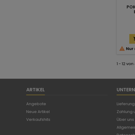
POK

Nur 
1 - 12 von
ARTIKEL
UNTER
Angebote
Lieferung
Neue Artikel
Zahlung u
Verkaufshits
Über uns
Allgemei