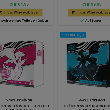
Preis
Preis
CHF 64,95
CHF 99,95
In den Warenkorb legen
In den Warenkorb leg



noch wenige Teile verfügbar
Auf Lager
Nicht auf Lager
MARKE:
POKÉMON
MARKE:
POKÉMON
N SV10.5 WHITE FLARE ELITE
POKÉMON SV10.5 BLACK BOL
TRAINER BOX EN
TRAINER BOX EN