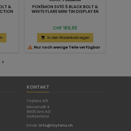
OLT &
POKÉMON SV10.5 BLACK BOLT &
ECTION
WHITE FLARE MINI TIN DISPLAY EN
Preis
CHF 169,95
en
In den Warenkorb legen


Nur noch wenige Teile verfügbar
r

KONTAKT
Toytans AG
Moosmatt 4
8905 Arni AG
Switzerland
Email:
info@toytans.ch