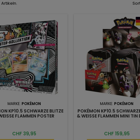
 Artikeln.
Sor
MARKE:
POKÉMON
MARKE:
POKÉMON
ON KP10.5 SCHWARZE BLITZE
POKÉMON KP10.5 SCHWARZE
WEISSE FLAMMEN POSTER
& WEISSE FLAMMEN MINI TIN 
KOLLEKTION DE
DE
Preis
Preis
CHF 39,95
CHF 159,95