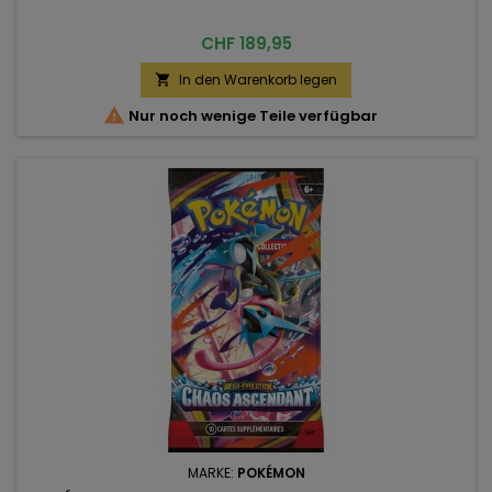
Preis
CHF 189,95
In den Warenkorb legen


Nur noch wenige Teile verfügbar
MARKE:
POKÉMON