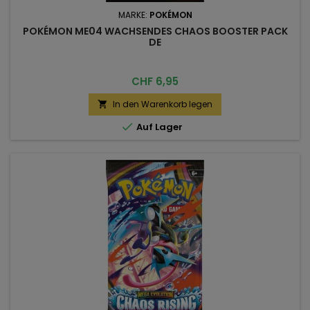
MARKE:
POKÉMON
POKÉMON ME04 WACHSENDES CHAOS BOOSTER PACK
DE
Preis
CHF 6,95
In den Warenkorb legen


Auf Lager