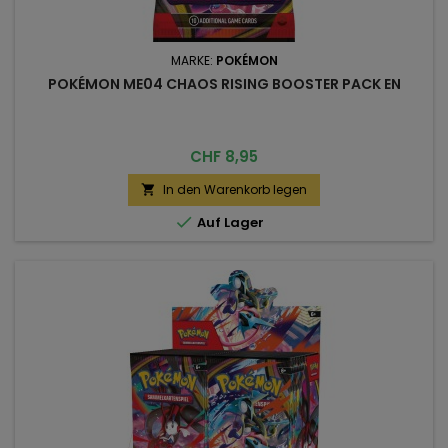
MARKE:
POKÉMON
POKÉMON ME04 CHAOS RISING BOOSTER PACK EN
Preis
CHF 8,95
In den Warenkorb legen


Auf Lager