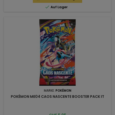

Auf Lager
MARKE:
POKÉMON
POKÉMON ME04 CAOS NASCENTE BOOSTER PACK IT
Preis