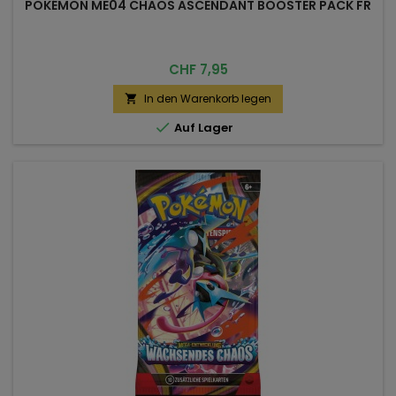
POKÉMON ME04 CHAOS ASCENDANT BOOSTER PACK FR
Preis
CHF 7,95
In den Warenkorb legen


Auf Lager