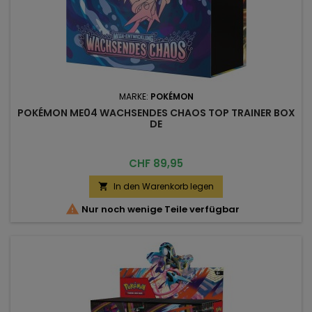
MARKE:
POKÉMON
POKÉMON ME04 WACHSENDES CHAOS TOP TRAINER BOX
DE
Preis
CHF 89,95
In den Warenkorb legen


Nur noch wenige Teile verfügbar