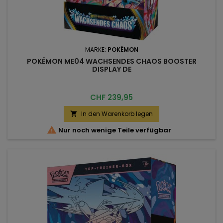
MARKE:
POKÉMON
POKÉMON ME04 WACHSENDES CHAOS BOOSTER
DISPLAY DE
Preis
CHF 239,95
In den Warenkorb legen


Nur noch wenige Teile verfügbar