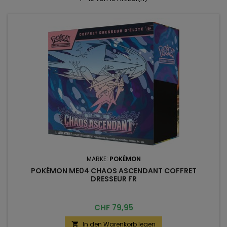
MARKE:
POKÉMON
POKÉMON ME04 CHAOS ASCENDANT COFFRET
DRESSEUR FR
Preis
CHF 79,95
In den Warenkorb legen
