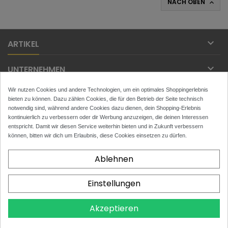
NACH OBEN


ARTIKEL

UNTERNEHMEN
Wir nutzen Cookies und andere Technologien, um ein optimales Shoppingerlebnis

IHR KONTO
bieten zu können. Dazu zählen Cookies, die für den Betrieb der Seite technisch
notwendig sind, während andere Cookies dazu dienen, dein Shopping-Erlebnis

kontinuierlich zu verbessern oder dir Werbung anzuzeigen, die deinen Interessen
KONTAKT
entspricht. Damit wir diesen Service weiterhin bieten und in Zukunft verbessern
können, bitten wir dich um Erlaubnis, diese Cookies einsetzen zu dürfen.
NEWSLETTER
Ablehnen
Einstellungen
x
Toytans.ch
4.9
Akzeptieren
Basierend auf
129
Bewertungen