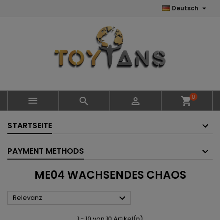

Deutsch
0



shopping_cart
STARTSEITE
PAYMENT METHODS
ME04 WACHSENDES CHAOS

Relevanz
1 - 10 von 10 Artikel(n)