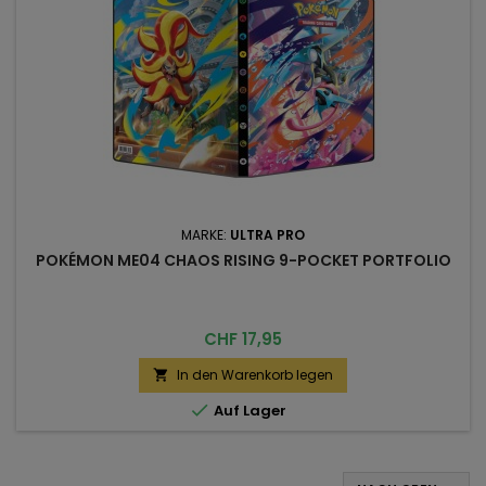
MARKE:
ULTRA PRO
POKÉMON ME04 CHAOS RISING 9-POCKET PORTFOLIO
Preis
CHF 17,95
In den Warenkorb legen


Auf Lager