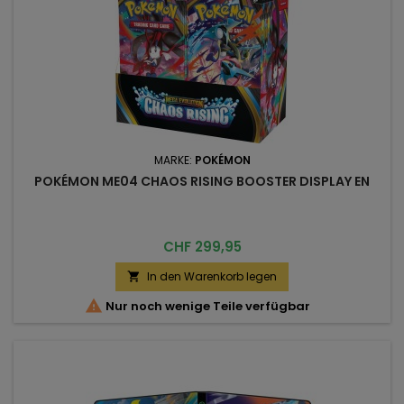
MARKE:
POKÉMON
POKÉMON ME04 CHAOS RISING BOOSTER DISPLAY EN
Preis
CHF 299,95
In den Warenkorb legen


Nur noch wenige Teile verfügbar