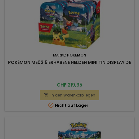
MARKE:
POKÉMON
POKÉMON ME02.5 ERHABENE HELDEN MINI TIN DISPLAY DE
Preis
CHF 219,95
In den Warenkorb legen


Nicht auf Lager