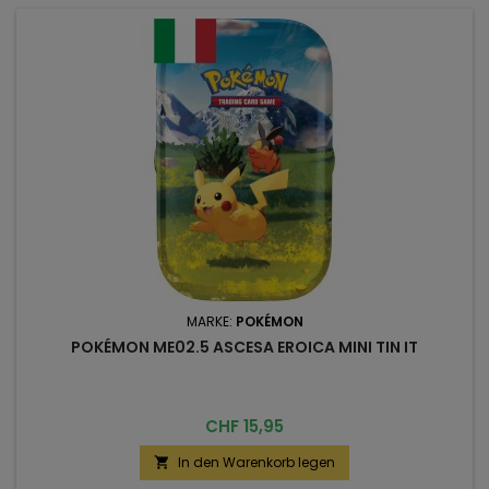
MARKE:
POKÉMON
POKÉMON ME02.5 ASCESA EROICA MINI TIN IT
Preis
CHF 15,95
In den Warenkorb legen
