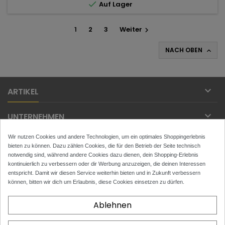

Auf Lager
1
2
3
Weiter

NACH OBEN


ARTIKEL

UNTERNEHMEN
Wir nutzen Cookies und andere Technologien, um ein optimales Shoppingerlebnis

IHR KONTO
bieten zu können. Dazu zählen Cookies, die für den Betrieb der Seite technisch
notwendig sind, während andere Cookies dazu dienen, dein Shopping-Erlebnis

kontinuierlich zu verbessern oder dir Werbung anzuzeigen, die deinen Interessen
KONTAKT
entspricht. Damit wir diesen Service weiterhin bieten und in Zukunft verbessern
können, bitten wir dich um Erlaubnis, diese Cookies einsetzen zu dürfen.
NEWSLETTER
Ablehnen