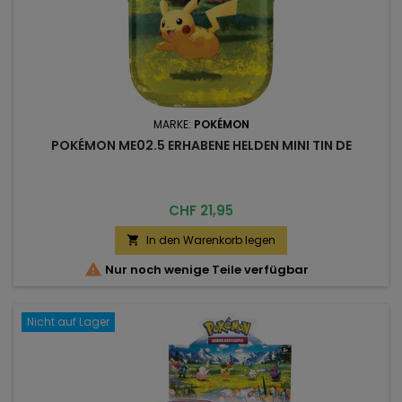
MARKE:
POKÉMON
POKÉMON ME02.5 ERHABENE HELDEN MINI TIN DE
Preis
CHF 21,95
In den Warenkorb legen


Nur noch wenige Teile verfügbar
Nicht auf Lager