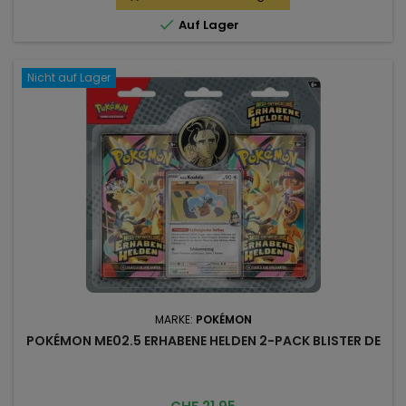

Auf Lager
Nicht auf Lager
MARKE:
POKÉMON
POKÉMON ME02.5 ERHABENE HELDEN 2-PACK BLISTER DE
Preis