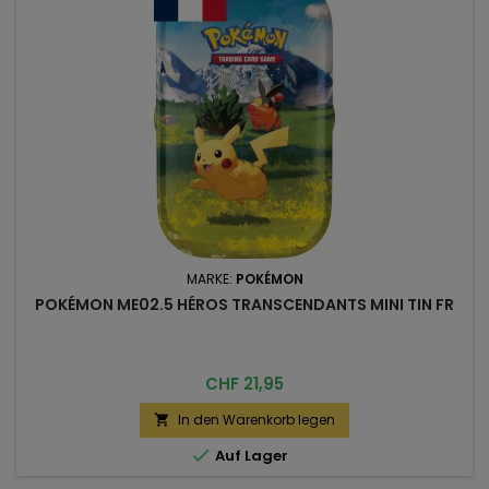
MARKE:
POKÉMON
POKÉMON ME02.5 HÉROS TRANSCENDANTS MINI TIN FR
Preis
CHF 21,95
In den Warenkorb legen


Auf Lager