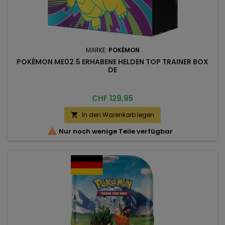
MARKE:
POKÉMON
POKÉMON ME02.5 ERHABENE HELDEN TOP TRAINER BOX
DE
Preis
CHF 129,95
In den Warenkorb legen


Nur noch wenige Teile verfügbar