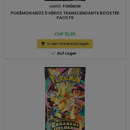
MARKE:
POKÉMON
POKÉMON ME02.5 HÉROS TRANSCENDANTS BOOSTER
PACK FR
Preis
CHF 10,95
In den Warenkorb legen


Auf Lager