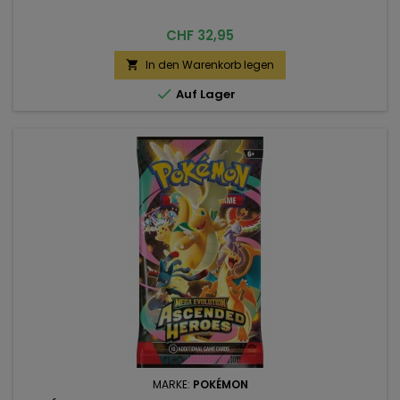
Preis
CHF 32,95
In den Warenkorb legen


Auf Lager
MARKE:
POKÉMON