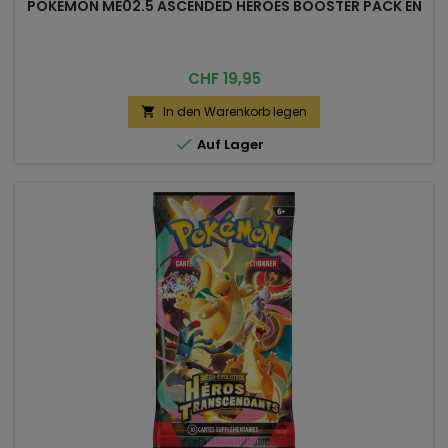
POKÉMON ME02.5 ASCENDED HEROES BOOSTER PACK EN
Preis
CHF 19,95
In den Warenkorb legen


Auf Lager