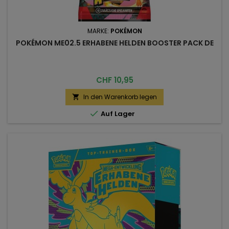
MARKE:
POKÉMON
POKÉMON ME02.5 ERHABENE HELDEN BOOSTER PACK DE
Preis
CHF 10,95
In den Warenkorb legen


Auf Lager