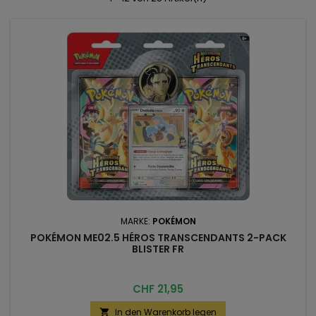
MARKE:
POKÉMON
POKÉMON ME02.5 HÉROS TRANSCENDANTS 2-PACK
BLISTER FR
Preis
CHF 21,95
In den Warenkorb legen
