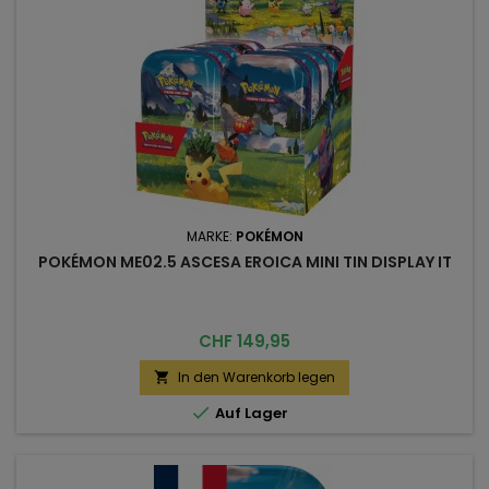
MARKE:
POKÉMON
POKÉMON ME02.5 ASCESA EROICA MINI TIN DISPLAY IT
Preis
CHF 149,95
In den Warenkorb legen


Auf Lager