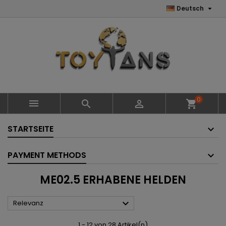

Deutsch
0



shopping_cart
STARTSEITE
PAYMENT METHODS
ME02.5 ERHABENE HELDEN

Relevanz
1 - 12 von 28 Artikel(n)