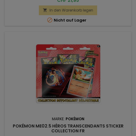
CHF 21,95
In den Warenkorb legen


Nicht auf Lager
MARKE:
POKÉMON
POKÉMON ME02.5 HÉROS TRANSCENDANTS STICKER
COLLECTION FR