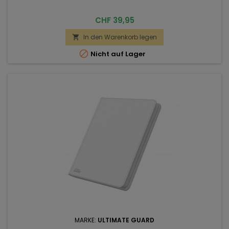
Preis
CHF 39,95
In den Warenkorb legen


Nicht auf Lager
MARKE:
ULTIMATE GUARD