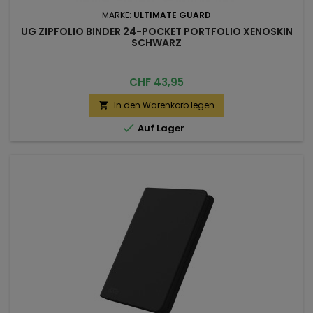
MARKE:
ULTIMATE GUARD
UG ZIPFOLIO BINDER 24-POCKET PORTFOLIO XENOSKIN
SCHWARZ
Preis
CHF 43,95
In den Warenkorb legen


Auf Lager