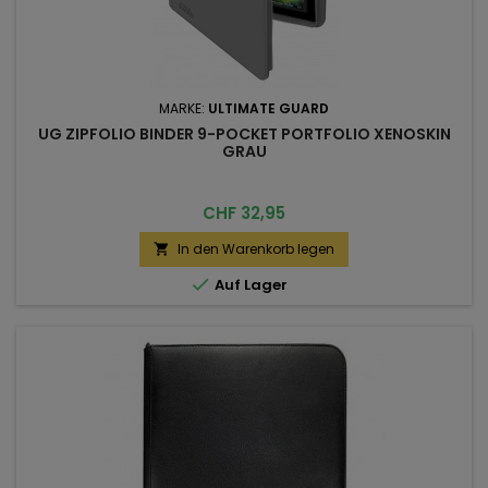
MARKE:
ULTIMATE GUARD
UG ZIPFOLIO BINDER 9-POCKET PORTFOLIO XENOSKIN
GRAU
Preis
CHF 32,95
In den Warenkorb legen


Auf Lager