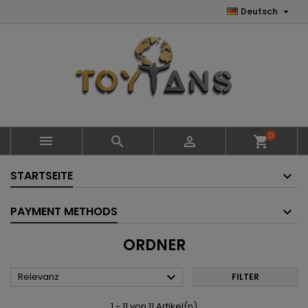

Deutsch
0



shopping_cart
STARTSEITE
PAYMENT METHODS
ORDNER

Relevanz
FILTER
1 - 11 von 11 Artikel(n)