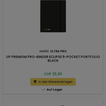
MARKE:
ULTRA PRO
UP PREMIUM PRO-BINDER ECLIPSE 9-POCKET PORTFOLIO
BLACK
Preis
CHF 25,95
In den Warenkorb legen


Auf Lager