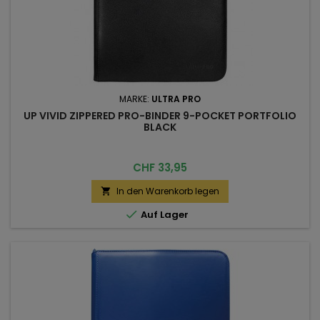
MARKE:
ULTRA PRO
UP VIVID ZIPPERED PRO-BINDER 9-POCKET PORTFOLIO
BLACK
Preis
CHF 33,95
In den Warenkorb legen


Auf Lager