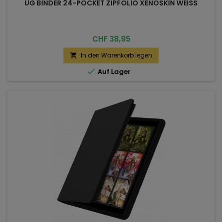
UG BINDER 24-POCKET ZIPFOLIO XENOSKIN WEISS
Preis
CHF 38,95
In den Warenkorb legen


Auf Lager