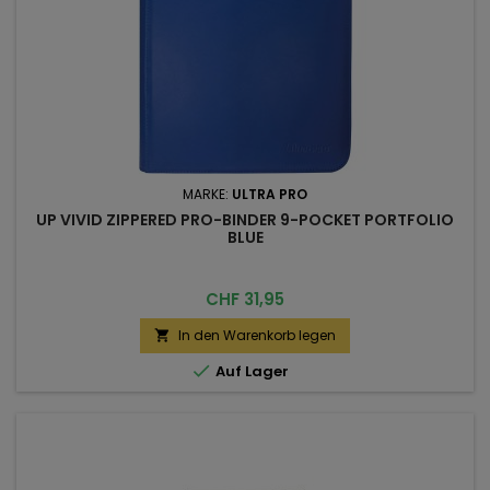
MARKE:
ULTRA PRO
UP VIVID ZIPPERED PRO-BINDER 9-POCKET PORTFOLIO
BLUE
Preis
CHF 31,95
In den Warenkorb legen


Auf Lager