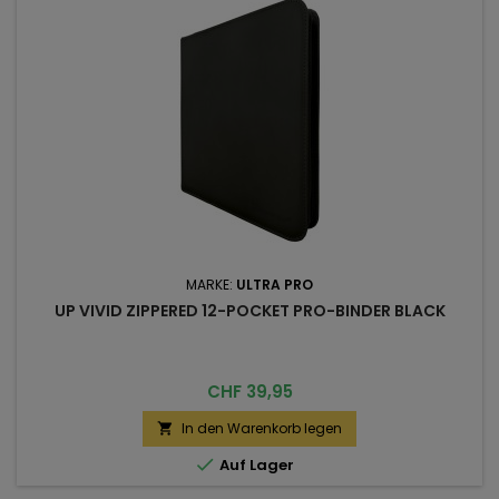
MARKE:
ULTRA PRO
UP VIVID ZIPPERED 12-POCKET PRO-BINDER BLACK
Preis
CHF 39,95
In den Warenkorb legen


Auf Lager