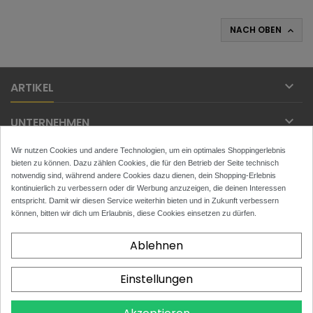
NACH OBEN


ARTIKEL

UNTERNEHMEN
Wir nutzen Cookies und andere Technologien, um ein optimales Shoppingerlebnis

IHR KONTO
bieten zu können. Dazu zählen Cookies, die für den Betrieb der Seite technisch
notwendig sind, während andere Cookies dazu dienen, dein Shopping-Erlebnis

kontinuierlich zu verbessern oder dir Werbung anzuzeigen, die deinen Interessen
KONTAKT
entspricht. Damit wir diesen Service weiterhin bieten und in Zukunft verbessern
können, bitten wir dich um Erlaubnis, diese Cookies einsetzen zu dürfen.
NEWSLETTER
Ablehnen
Einstellungen
x
Toytans.ch
4.9