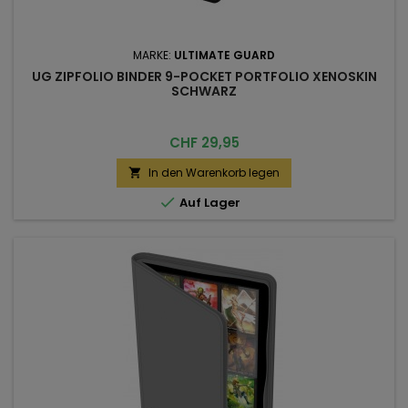
MARKE:
ULTIMATE GUARD
UG ZIPFOLIO BINDER 9-POCKET PORTFOLIO XENOSKIN
SCHWARZ
Preis
CHF 29,95
In den Warenkorb legen


Auf Lager