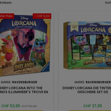
 Artikeln.
Sor
ter Preis
- CHF 6,00
MARKE:
RAVENSBURGER
MARKE:
RAVENSBURGER
SNEY LORCANA INTO THE
DISNEY LORCANA DIE TINTE
NDS ILLUMINEER'S TROVE EN
GESCHENK SET DE
Preis
Üblicher
Preis
CHF 53,95
CHF 37,95
CHF 59,95