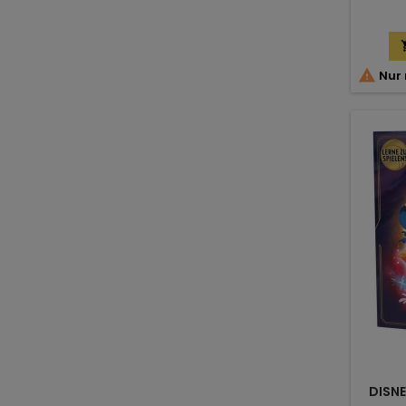

Nur 
DISNE