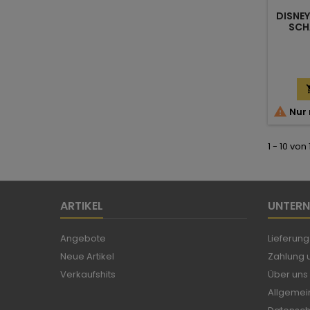
DISNE
SCH

Nur 
1 - 10 von
ARTIKEL
UNTER
Angebote
Lieferung
Neue Artikel
Zahlung u
Verkaufshits
Über uns
Allgemei