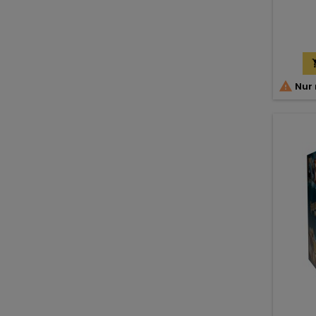

Nur 