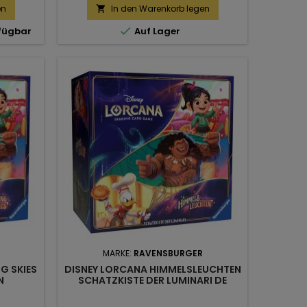
preis
en
In den Warenkorb legen


rfügbar
Auf Lager
MARKE:
RAVENSBURGER
G SKIES
DISNEY LORCANA HIMMELSLEUCHTEN
N
SCHATZKISTE DER LUMINARI DE