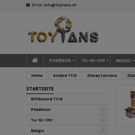
Email:
info@toytans.ch
POKÉMON
YU-GI-OH!
MAGIC
Home
Andere TCG
Disney Lorcana
Dis
STARTSEITE
Riftbound TCG
Pokémon
Yu-Gi-Oh!
Magic