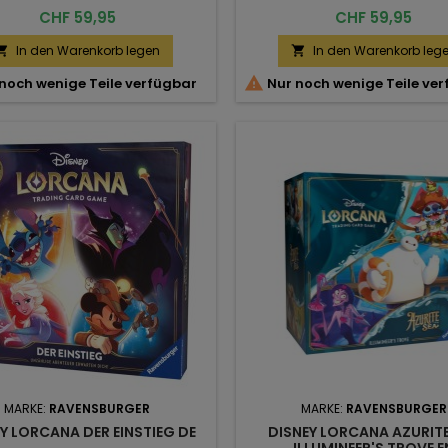
Preis
Preis
CHF 59,95
CHF 59,95
In den Warenkorb legen
In den Warenkorb leg



noch wenige Teile verfügbar
Nur noch wenige Teile ve
MARKE:
RAVENSBURGER
MARKE:
RAVENSBURGER
Y LORCANA DER EINSTIEG DE
DISNEY LORCANA AZURITE
ILLUMINEER'S TROVE E