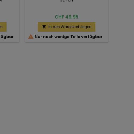
Preis
CHF 49,95
en
In den Warenkorb legen


rfügbar
Nur noch wenige Teile verfügbar