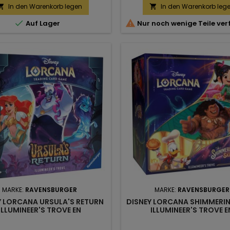
preis
In den Warenkorb legen
In den Warenkorb leg




Auf Lager
Nur noch wenige Teile ve
MARKE:
RAVENSBURGER
MARKE:
RAVENSBURGER
Y LORCANA URSULA'S RETURN
DISNEY LORCANA SHIMMERIN
ILLUMINEER'S TROVE EN
ILLUMINEER'S TROVE E