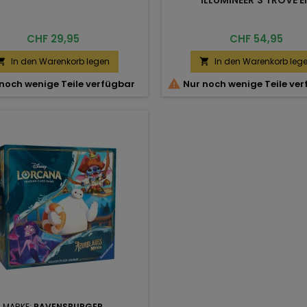
Preis
Preis
CHF 29,95
CHF 54,95
In den Warenkorb legen
In den Warenkorb leg



noch wenige Teile verfügbar
Nur noch wenige Teile ve
MARKE:
RAVENSBURGER