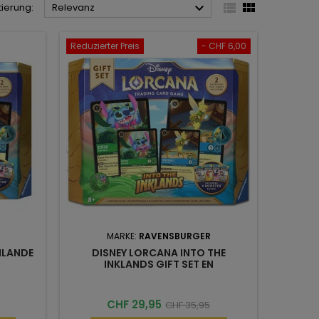



tierung:
Relevanz
Reduzierter Preis
- CHF 6,00
MARKE:
RAVENSBURGER
NLANDE
DISNEY LORCANA INTO THE
INKLANDS GIFT SET EN
Preis
Üblicher
CHF 29,95
CHF 35,95