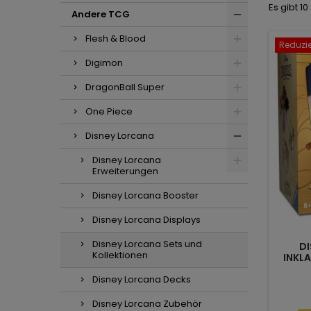
Es gibt 10
Andere TCG
Flesh & Blood
Reduzier
Digimon
DragonBall Super
One Piece
Disney Lorcana
Disney Lorcana
Erweiterungen
Disney Lorcana Booster
Disney Lorcana Displays
Disney Lorcana Sets und
DI
Kollektionen
INKLA
Disney Lorcana Decks
Disney Lorcana Zubehör