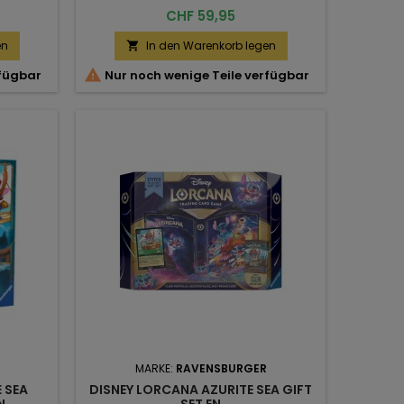
Preis
CHF 59,95
en
In den Warenkorb legen


rfügbar
Nur noch wenige Teile verfügbar
MARKE:
RAVENSBURGER
 SEA
DISNEY LORCANA AZURITE SEA GIFT
N
SET EN