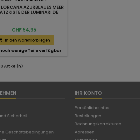
Y LORCANA AZURBLAUES MEER
ATZKISTE DER LUMINARI DE
Preis
CHF 54,95
In den Warenkorb legen

noch wenige Teile verfügbar
 10 Artikel(n)
NEHMEN
IHR KONTO
Persönliche Infos
nd Sicherheit
Bestellungen
Rechnungskorrekturen
ne Geschäftsbedingungen
Adressen