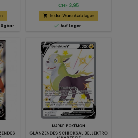
Preis
CHF 3,95
en
In den Warenkorb legen


rfügbar
Auf Lager
MARKE:
POKÉMON
ZENDES
GLÄNZENDES SCHICKSAL BELLEKTRO
E
V KARTE DE