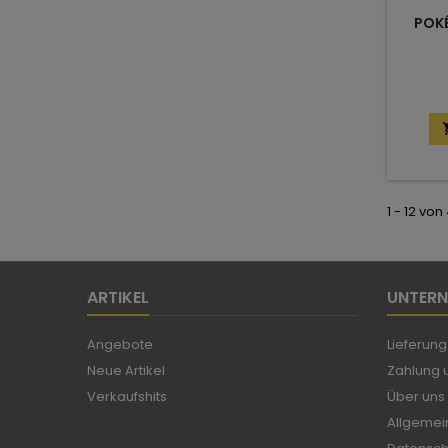
POK
1 - 12 von
ARTIKEL
UNTER
Angebote
Lieferung
Neue Artikel
Zahlung u
Verkaufshits
Über uns
Allgemei