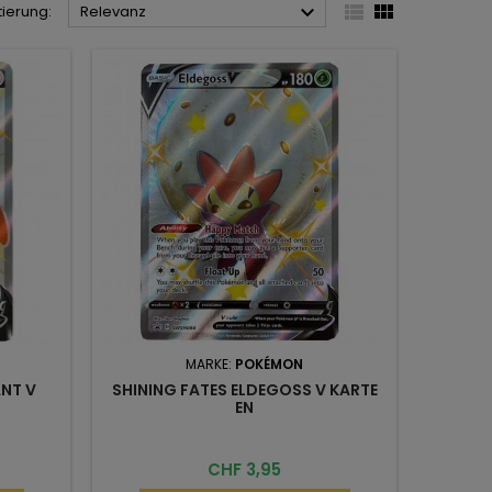



tierung:
Relevanz
MARKE:
POKÉMON
NT V
SHINING FATES ELDEGOSS V KARTE
EN
Preis
CHF 3,95