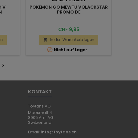
 V
POKÉMON GO MEWTU V BLACKSTAR
N
PROMO DE
Preis
CHF 9,95
en
In den Warenkorb legen


Nicht auf Lager
r

KONTAKT
Toytans AG
Moosmatt 4
8905 Arni AG
Switzerland
Email:
info@toytans.ch