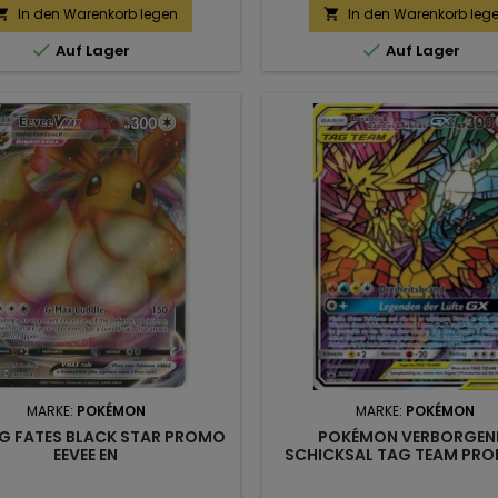
In den Warenkorb legen
In den Warenkorb leg




Auf Lager
Auf Lager
MARKE:
POKÉMON
MARKE:
POKÉMON
NG FATES BLACK STAR PROMO
POKÉMON VERBORGEN
EEVEE EN
SCHICKSAL TAG TEAM PRO