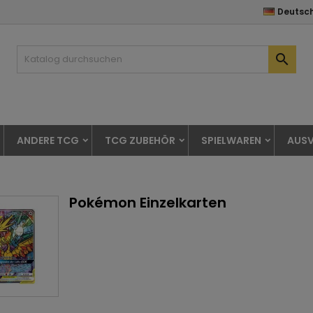
Deutsc

ANDERE TCG
TCG ZUBEHÖR
SPIELWAREN
AUSV
Pokémon Einzelkarten