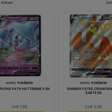
 Artikeln.
Sor
MARKE:
POKÉMON
MARKE:
POKÉMON
IONS PATH HATTERENE V EN
SHINING FATES CRAMORA
KARTE EN
Preis
Preis
CHF 1,95
CHF 3,95