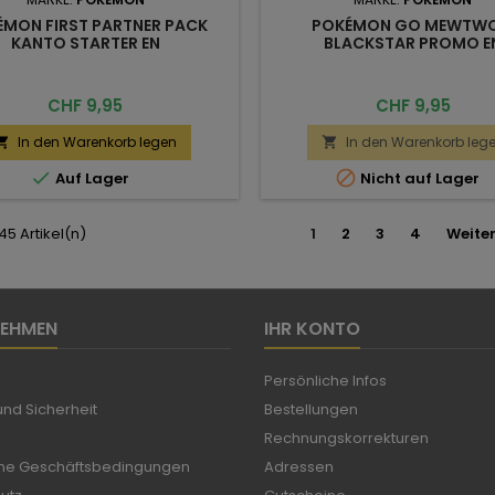
ÉMON FIRST PARTNER PACK
POKÉMON GO MEWTWO
KANTO STARTER EN
BLACKSTAR PROMO E
Preis
Preis
CHF 9,95
CHF 9,95
In den Warenkorb legen
In den Warenkorb leg




Auf Lager
Nicht auf Lager
 45 Artikel(n)
1
2
3
4
Weite
NEHMEN
IHR KONTO
Persönliche Infos
nd Sicherheit
Bestellungen
Rechnungskorrekturen
ne Geschäftsbedingungen
Adressen