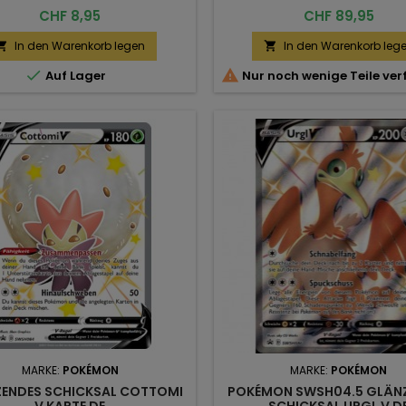
Preis
Preis
CHF 8,95
CHF 89,95
In den Warenkorb legen
In den Warenkorb leg




Auf Lager
Nur noch wenige Teile ve
MARKE:
POKÉMON
MARKE:
POKÉMON
ENDES SCHICKSAL COTTOMI
POKÉMON SWSH04.5 GLÄN
V KARTE DE
SCHICKSAL URGL V D