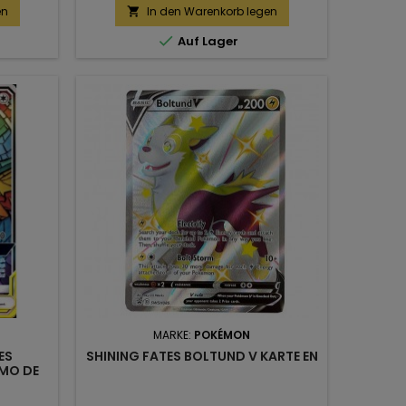
en
In den Warenkorb legen


Auf Lager
MARKE:
POKÉMON
ES
SHINING FATES BOLTUND V KARTE EN
MO DE