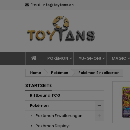
Email:
info@toytans.ch
POKÉMON
YU-GI-OH!
MAGIC
Home
Pokémon
Pokémon Einzelkarten
STARTSEITE
Riftbound TCG
Pokémon
Pokémon Erweiterungen
Pokémon Displays