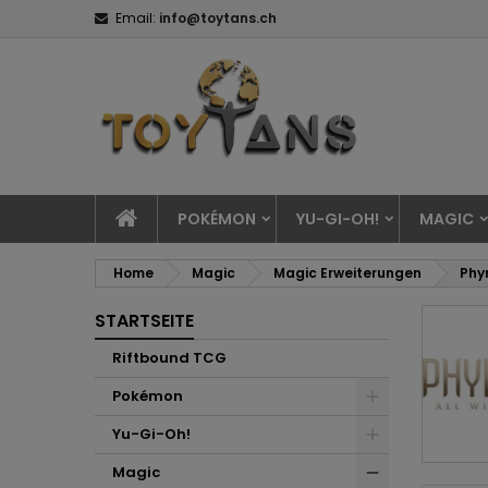
Email:
info@toytans.ch
POKÉMON
YU-GI-OH!
MAGIC
Home
Magic
Magic Erweiterungen
Phyr
STARTSEITE
Riftbound TCG
Pokémon
Yu-Gi-Oh!
Magic