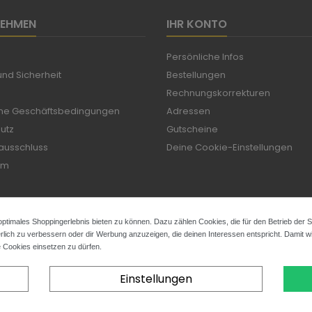
NEHMEN
IHR KONTO
Persönliche Infos
nd Sicherheit
Bestellungen
Rechnungskorrekturen
ne Geschäftsbedingungen
Adressen
utz
Gutscheine
ausschluss
Deine Cookie-Einstellungen
um
ptimales Shoppingerlebnis bieten zu können. Dazu zählen Cookies, die für den Betrieb der 
rlich zu verbessern oder dir Werbung anzuzeigen, die deinen Interessen entspricht. Damit wir
e Cookies einsetzen zu dürfen.
Einstellungen