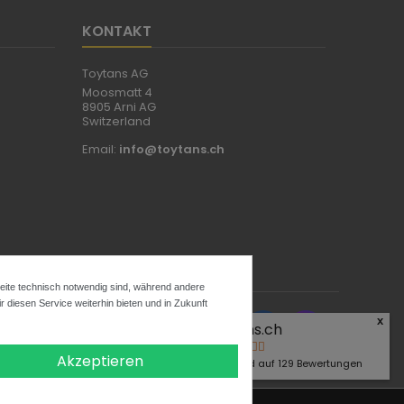
KONTAKT
Toytans AG
Moosmatt 4
8905 Arni AG
Switzerland
Email:
info@toytans.ch
Seite technisch notwendig sind, während andere
 diesen Service weiterhin bieten und in Zukunft
x
FOLGEN SIE UNS
Toytans.ch
4.9
Akzeptieren
Basierend auf
129
Bewertungen