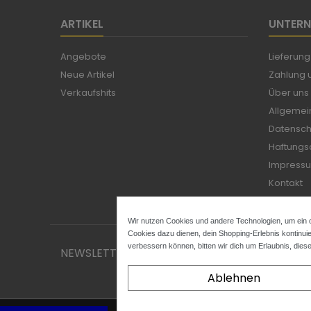
ARTIKEL
UNTER
Angebote
Lieferung
Neue Artikel
Zahlung u
Verkaufshits
Über uns
Allgemei
Datensch
Haftungs
Impress
Kontakt
Sitemap
Wir nutzen Cookies und andere Technologien, um ein o
Cookies dazu dienen, dein Shopping-Erlebnis kontinuie
verbessern können, bitten wir dich um Erlaubnis, dies
NEWSLETTER
Ablehnen