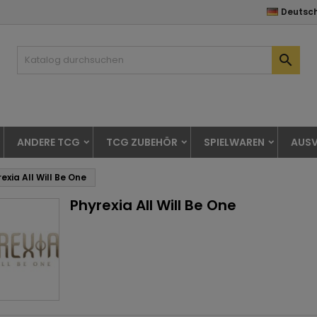
Deutsc

ANDERE TCG
TCG ZUBEHÖR
SPIELWAREN
AUSV
exia All Will Be One
Phyrexia All Will Be One