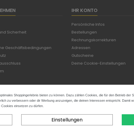
NEHMEN
IHR KONTO
Persönliche Infos
nd Sicherheit
Bestellungen
Rechnungskorrekturen
ne Geschäftsbedingungen
Adressen
utz
Gutscheine
ausschluss
Deine Cookie-Einstellungen
um
ptimales Shoppingerlebnis bieten zu können. Dazu zählen Cookies, die für den Betrieb der 
rlich zu verbessern oder dir Werbung anzuzeigen, die deinen Interessen entspricht. Damit wir
e Cookies einsetzen zu dürfen.
Einstellungen