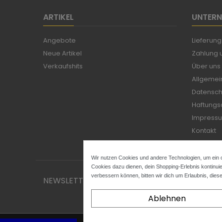
ARTIKEL
UNTER
Angebote
Lieferung
Neue Artikel
Zahlung u
Verkaufshits
Über uns
Allgemei
Datensch
Haftungs
Impress
Kontakt
Sitemap
Wir nutzen Cookies und andere Technologien, um ein o
Cookies dazu dienen, dein Shopping-Erlebnis kontinuie
verbessern können, bitten wir dich um Erlaubnis, dies
NEWSLETTER
Ablehnen