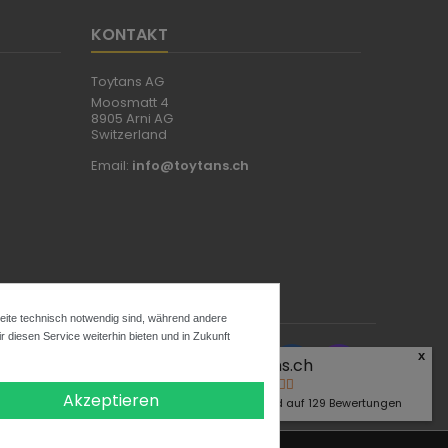
KONTAKT
Toytans AG
Moosmatt 4
8905 Arni AG
Switzerland
Email:
info@toytans.ch
Seite technisch notwendig sind, während andere
 diesen Service weiterhin bieten und in Zukunft
x
FOLGEN SIE UNS
Toytans.ch
4.9
Akzeptieren
Basierend auf
129
Bewertungen