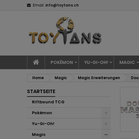
Email:
info@toytans.ch
POKÉMON
YU-GI-OH!
MAGIC
Home
Magic
Magic Erweiterungen
Dou
STARTSEITE
Riftbound TCG
Pokémon
Yu-Gi-Oh!
Magic