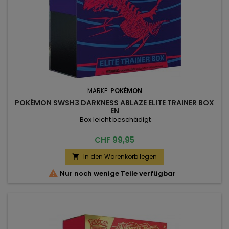
MARKE:
POKÉMON
POKÉMON SWSH3 DARKNESS ABLAZE ELITE TRAINER BOX
EN
Box leicht beschädigt
Preis
CHF 99,95
In den Warenkorb legen


Nur noch wenige Teile verfügbar