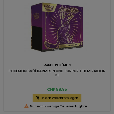
MARKE:
POKÉMON
POKÉMON SV01 KARMESIN UND PURPUR TTB MIRAIDON
DE
Preis
CHF 89,95
In den Warenkorb legen


Nur noch wenige Teile verfügbar