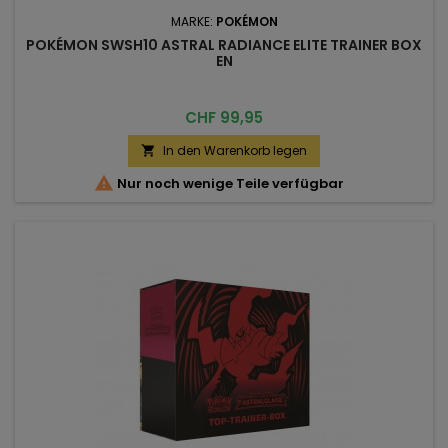
MARKE:
POKÉMON
POKÉMON SWSH10 ASTRAL RADIANCE ELITE TRAINER BOX
EN
Preis
CHF 99,95
In den Warenkorb legen


Nur noch wenige Teile verfügbar