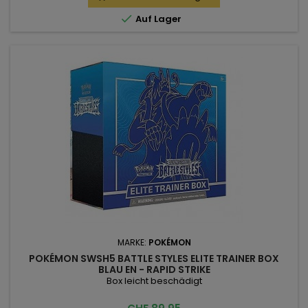

Auf Lager
MARKE:
POKÉMON
POKÉMON SWSH5 BATTLE STYLES ELITE TRAINER BOX
BLAU EN - RAPID STRIKE
Box leicht beschädigt
Preis