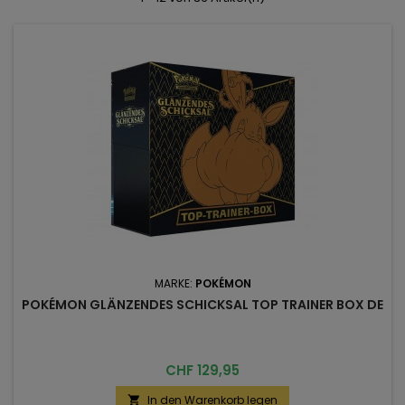
MARKE:
POKÉMON
POKÉMON GLÄNZENDES SCHICKSAL TOP TRAINER BOX DE
Preis
CHF 129,95
In den Warenkorb legen
