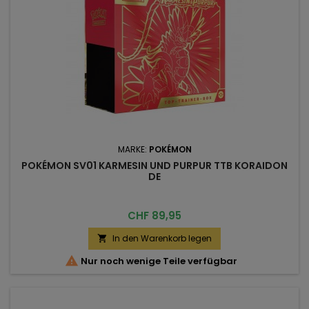
MARKE:
POKÉMON
POKÉMON SV01 KARMESIN UND PURPUR TTB KORAIDON
DE
Preis
CHF 89,95
In den Warenkorb legen


Nur noch wenige Teile verfügbar