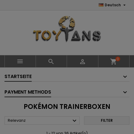

Deutsch
0



shopping_cart
STARTSEITE
PAYMENT METHODS
POKÉMON TRAINERBOXEN

Relevanz
FILTER
1 - 12 von 36 Artikel(n)