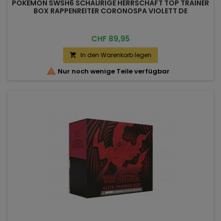
POKÉMON SWSH6 SCHAURIGE HERRSCHAFT TOP TRAINER
BOX RAPPENREITER CORONOSPA VIOLETT DE
Preis
CHF 89,95
In den Warenkorb legen


Nur noch wenige Teile verfügbar