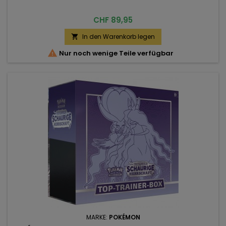
Preis
CHF 89,95
In den Warenkorb legen


Nur noch wenige Teile verfügbar
MARKE:
POKÉMON