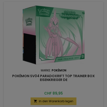
MARKE:
POKÉMON
POKÉMON SV04 PARADOXRIFT TOP TRAINER BOX
EISENKRIEGER DE
Preis
CHF 89,95
In den Warenkorb legen
