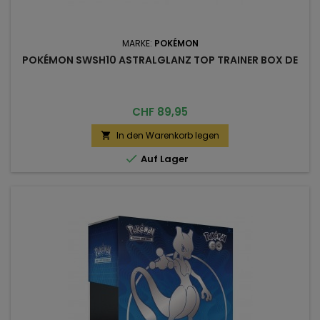
MARKE:
POKÉMON
POKÉMON SWSH10 ASTRALGLANZ TOP TRAINER BOX DE
Preis
CHF 89,95
In den Warenkorb legen


Auf Lager