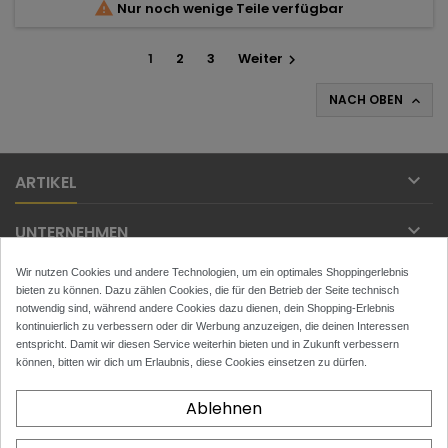

Nur noch wenige Teile verfügbar
1
2
3
Weiter

NACH OBEN


ARTIKEL

UNTERNEHMEN
Wir nutzen Cookies und andere Technologien, um ein optimales Shoppingerlebnis

IHR KONTO
bieten zu können. Dazu zählen Cookies, die für den Betrieb der Seite technisch
notwendig sind, während andere Cookies dazu dienen, dein Shopping-Erlebnis

kontinuierlich zu verbessern oder dir Werbung anzuzeigen, die deinen Interessen
KONTAKT
entspricht. Damit wir diesen Service weiterhin bieten und in Zukunft verbessern
können, bitten wir dich um Erlaubnis, diese Cookies einsetzen zu dürfen.
NEWSLETTER
Ablehnen