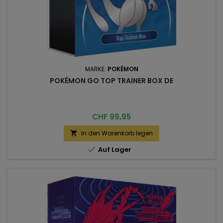
MARKE:
POKÉMON
POKÉMON GO TOP TRAINER BOX DE
Preis
CHF 99,95
In den Warenkorb legen


Auf Lager