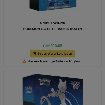
MARKE:
POKÉMON
POKÉMON GO ELITE TRAINER BOX EN
Preis
CHF 109,95
In den Warenkorb legen


Nur noch wenige Teile verfügbar