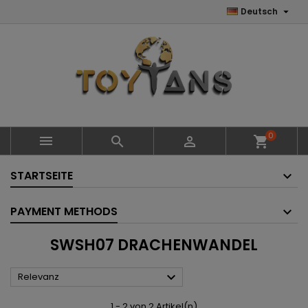

Deutsch
0



shopping_cart
STARTSEITE
PAYMENT METHODS
SWSH07 DRACHENWANDEL

Relevanz
1 - 2 von 2 Artikel(n)