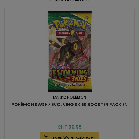
MARKE:
POKÉMON
POKÉMON SWSH7 EVOLVING SKIES BOOSTER PACK EN
Preis
CHF 69,95
In den Warenkorb legen
