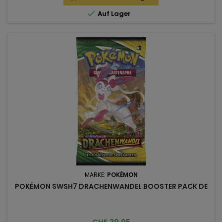

Auf Lager
MARKE:
POKÉMON
POKÉMON SWSH7 DRACHENWANDEL BOOSTER PACK DE
Preis