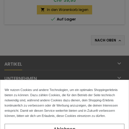
CHF 39,95
In den Warenkorb legen


Auf Lager
NACH OBEN


ARTIKEL

UNTERNEHMEN
Wir nutzen Cookies und andere Technologien, um ein optimales Shoppingerlebnis

IHR KONTO
bieten zu können. Dazu zählen Cookies, die für den Betrieb der Seite technisch
notwendig sind, während andere Cookies dazu dienen, dein Shopping-Erlebnis

kontinuierlich zu verbessern oder dir Werbung anzuzeigen, die deinen Interessen
KONTAKT
entspricht. Damit wir diesen Service weiterhin bieten und in Zukunft verbessern
können, bitten wir dich um Erlaubnis, diese Cookies einsetzen zu dürfen.
NEWSLETTER