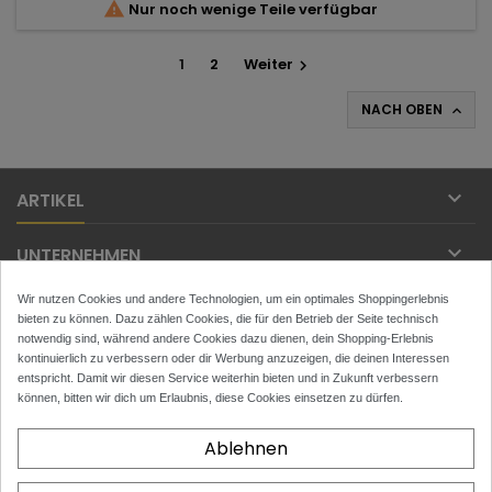

Nur noch wenige Teile verfügbar
1
2
Weiter

NACH OBEN


ARTIKEL

UNTERNEHMEN
Wir nutzen Cookies und andere Technologien, um ein optimales Shoppingerlebnis

IHR KONTO
bieten zu können. Dazu zählen Cookies, die für den Betrieb der Seite technisch
notwendig sind, während andere Cookies dazu dienen, dein Shopping-Erlebnis

kontinuierlich zu verbessern oder dir Werbung anzuzeigen, die deinen Interessen
KONTAKT
entspricht. Damit wir diesen Service weiterhin bieten und in Zukunft verbessern
können, bitten wir dich um Erlaubnis, diese Cookies einsetzen zu dürfen.
NEWSLETTER
Ablehnen