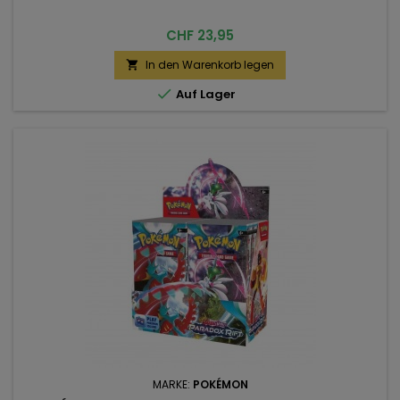
Preis
CHF 23,95
In den Warenkorb legen


Auf Lager
MARKE:
POKÉMON