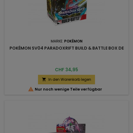
MARKE:
POKÉMON
POKÉMON SV04 PARADOXRIFT BUILD & BATTLE BOX DE
Preis
CHF 34,95
In den Warenkorb legen


Nur noch wenige Teile verfügbar