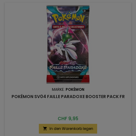
MARKE:
POKÉMON
POKÉMON SV04 FAILLE PARADOXE BOOSTER PACK FR
Preis
CHF 9,95
In den Warenkorb legen
