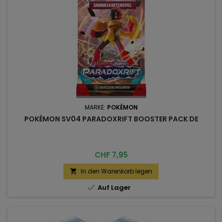
MARKE:
POKÉMON
POKÉMON SV04 PARADOXRIFT BOOSTER PACK DE
Preis
CHF 7,95
In den Warenkorb legen


Auf Lager