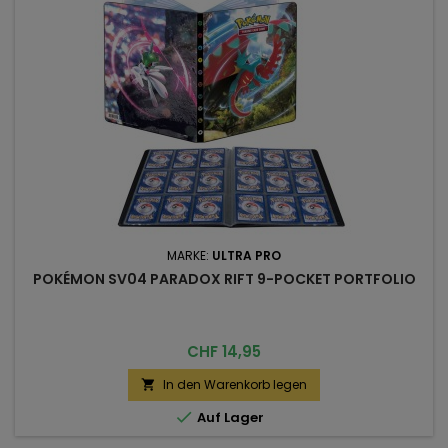
MARKE:
ULTRA PRO
POKÉMON SV04 PARADOX RIFT 9-POCKET PORTFOLIO
Preis
CHF 14,95
In den Warenkorb legen


Auf Lager