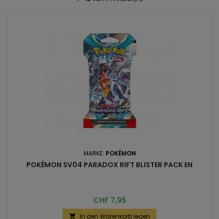
MARKE:
POKÉMON
POKÉMON SV04 PARADOX RIFT BLISTER PACK EN
Preis
CHF 7,95
In den Warenkorb legen
