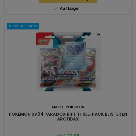

Auf Lager
Nicht auf Lager
MARKE:
POKÉMON
POKÉMON SV04 PARADOX RIFT THREE-PACK BLISTER EN
ARCTIBAX
Preis