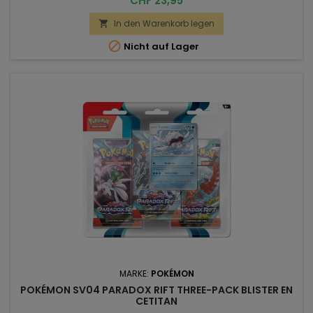
CHF 23,95
In den Warenkorb legen


Nicht auf Lager
MARKE:
POKÉMON
POKÉMON SV04 PARADOX RIFT THREE-PACK BLISTER EN
CETITAN