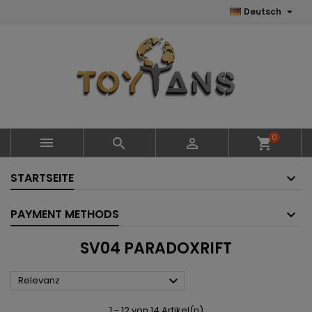

Deutsch
0



shopping_cart
STARTSEITE
PAYMENT METHODS
SV04 PARADOXRIFT

Relevanz
1 - 12 von 14 Artikel(n)