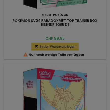
MARKE:
POKÉMON
POKÉMON SV04 PARADOXRIFT TOP TRAINER BOX
EISENKRIEGER DE
Preis
CHF 89,95
In den Warenkorb legen


Nur noch wenige Teile verfügbar