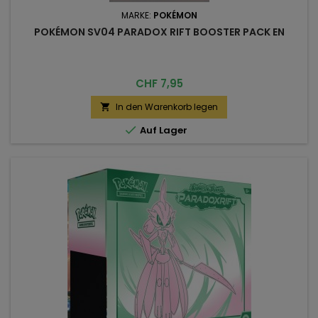
MARKE:
POKÉMON
POKÉMON SV04 PARADOX RIFT BOOSTER PACK EN
Preis
CHF 7,95
In den Warenkorb legen


Auf Lager