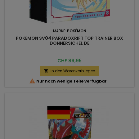
MARKE:
POKÉMON
POKÉMON SV04 PARADOXRIFT TOP TRAINER BOX
DONNERSICHEL DE
Preis
CHF 89,95
In den Warenkorb legen


Nur noch wenige Teile verfügbar