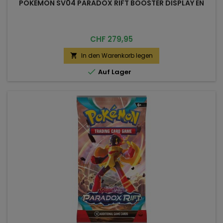
POKÉMON SV04 PARADOX RIFT BOOSTER DISPLAY EN
Preis
CHF 279,95
In den Warenkorb legen


Auf Lager