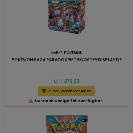
MARKE:
POKÉMON
POKÉMON SV04 PARADOXRIFT BOOSTER DISPLAY DE
Preis
CHF 279,95
In den Warenkorb legen


Nur noch wenige Teile verfügbar