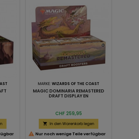
OAST
MARKE:
WIZARDS OF THE COAST
MARK
AFT
MAGIC DOMINARIA REMASTERED
MAGIC
DRAFT DISPLAY EN
Preis
CHF 259,95
en
In den Warenkorb legen



rfügbar
Nur noch wenige Teile verfügbar
Nur n