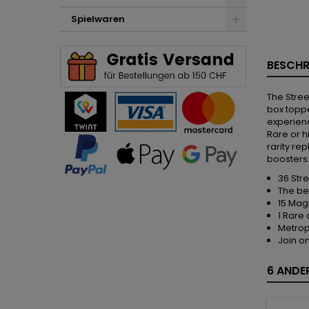
Spielwaren
BESCHR
The Stree
box toppe
experienc
Rare or h
rarity re
boosters
36 Str
The be
15 Mag
1 Rare 
Metropo
Join on
6 ANDER