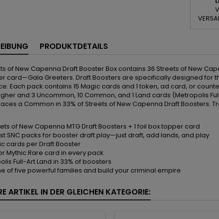
L
V
VERSA
EIBUNG
PRODUKTDETAILS
ts of New Capenna Draft Booster Box contains 36 Streets of New Capenn
r card—Gala Greeters. Draft Boosters are specifically designed for t
e. Each pack contains 15 Magic cards and 1 token, ad card, or counter
igher and 3 Uncommon, 10 Common, and 1 Land cards (Metropolis Full-Ar
places a Common in 33% of Streets of New Capenna Draft Boosters. Trad
.
eets of New Capenna MTG Draft Boosters + 1 foil box topper card
st SNC packs for booster draft play—just draft, add lands, and play
ic cards per Draft Booster
or Mythic Rare card in every pack
lis Full-Art Land in 33% of boosters
e of five powerful families and build your criminal empire
E ARTIKEL IN DER GLEICHEN KATEGORIE: