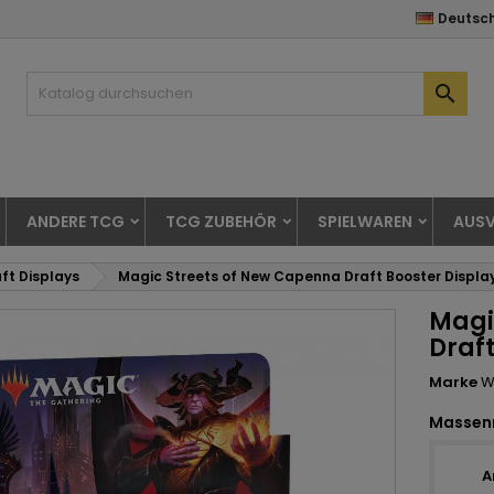
Deutsc

ANDERE TCG
TCG ZUBEHÖR
SPIELWAREN
AUSV
ft Displays
Magic Streets of New Capenna Draft Booster Displa
Magi
Draft
Marke
W
Massen
A