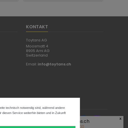
KONTAKT
Toytans AG
Moosmatt 4
8905 Arni AG
Switzerland
Email:
info@toytans.ch
Seite technisch notwendig sind, während andere
 diesen Service weiterhin bieten und in Zukunft
x
FOLGEN SIE UNS
Toytans.ch
4.9