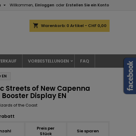

h
Willkommen,
Einloggen
oder
Erstellen Sie ein Konto
shopping_cart
Warenkorb:
0
Artikel - CHF 0,00
ERKAUF
VORBESTELLUNGEN
FAQ
y EN
c Streets of New Capenna
 Booster Display EN
izards of the Coast
rabatt
Preis per
nzahl
Sie sparen
Stück