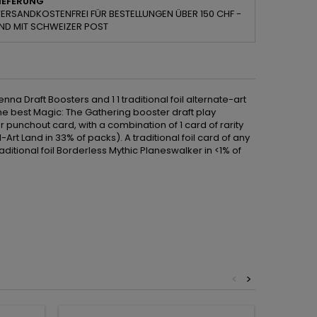
IEFERUNG
ERSANDKOSTENFREI FÜR BESTELLUNGEN ÜBER 150 CHF -
ND MIT SCHWEIZER POST
a Draft Boosters and 1 1 traditional foil alternate-art
he best Magic: The Gathering booster draft play
 punchout card, with a combination of 1 card of rarity
t Land in 33% of packs). A traditional foil card of any
itional foil Borderless Mythic Planeswalker in <1% of
<
>