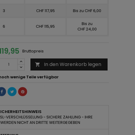
3
CHF 117,95
Bis zu CHF 6,00
Bis zu
6
CHF 115,95
CHF 24,00
119,95
Bruttopreis
In den Warenkorb legen

noch wenige Teile verfügbar
SICHERHEITSHINWEIS
SL-VERSCHLÜSSELUNG - SICHERE ZAHLUNG - IHRE
 WERDEN NICHT AN DRITTE WEITERGEGEBEN