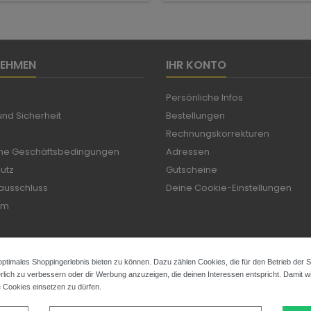
NEHMEN
IHR KONTO
Persönliche Infos
nd Sicherheit
Bestellungen
Rechnungskorrekturen
ne Geschäftsbedingungen
Adressen
utz
Gutscheine
ausschluss
Deine Cookie-Einstellungen
um
ptimales Shoppingerlebnis bieten zu können. Dazu zählen Cookies, die für den Betrieb der 
rlich zu verbessern oder dir Werbung anzuzeigen, die deinen Interessen entspricht. Damit wir
e Cookies einsetzen zu dürfen.