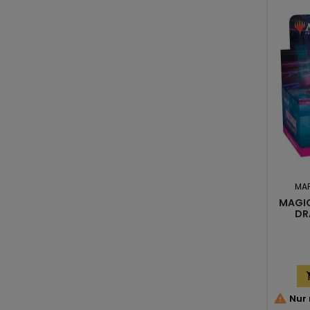
MA
MAGIC
DR

Nur 