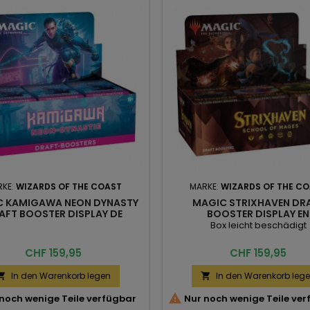
RKE:
WIZARDS OF THE COAST
MARKE:
WIZARDS OF THE C
 KAMIGAWA NEON DYNASTY
MAGIC STRIXHAVEN DR
AFT BOOSTER DISPLAY DE
BOOSTER DISPLAY EN
Box leicht beschädigt
Preis
Preis
CHF 159,95
CHF 159,95
In den Warenkorb legen
In den Warenkorb leg



noch wenige Teile verfügbar
Nur noch wenige Teile ve