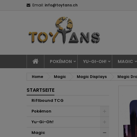
Email:
info@toytans.ch
POKÉMON
YU-GI-OH!
MAGIC
Home
Magic
Magic Displays
Magic Dra
STARTSEITE
Riftbound TCG
Pokémon
Yu-Gi-Oh!
Magic