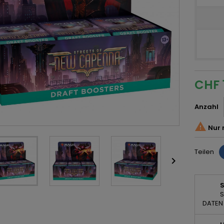
CHF 
Anzahl

Nur 
Teilen

S
DATEN