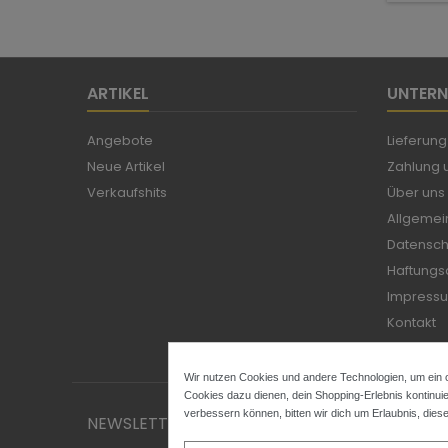
ARTIKEL
UNTER
Angebote
Lieferung
Neue Artikel
Zahlung u
Verkaufshits
Über uns
Allgemei
Datensch
Haftungs
Impress
Kontakt
Sitemap
Wir nutzen Cookies und andere Technologien, um ein o
Cookies dazu dienen, dein Shopping-Erlebnis kontinuie
verbessern können, bitten wir dich um Erlaubnis, dies
NEWSLETTER