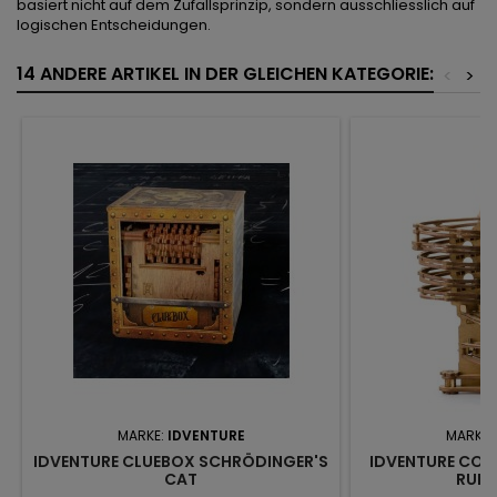
basiert nicht auf dem Zufallsprinzip, sondern ausschliesslich auf
logischen Entscheidungen.
14 ANDERE ARTIKEL IN DER GLEICHEN KATEGORIE:
<
>
MARKE:
IDVENTURE
MARKE:
IDVENTURE CLUEBOX SCHRÖDINGER'S
IDVENTURE CON
CAT
RUN