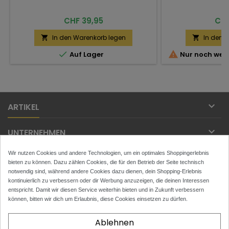
Preis
Prei
CHF 39,95
CHF
In den Warenkorb legen
In den 




Auf Lager
Nur noch weni

ARTIKEL

UNTERNEHMEN
Wir nutzen Cookies und andere Technologien, um ein optimales Shoppingerlebnis

IHR KONTO
bieten zu können. Dazu zählen Cookies, die für den Betrieb der Seite technisch
notwendig sind, während andere Cookies dazu dienen, dein Shopping-Erlebnis

kontinuierlich zu verbessern oder dir Werbung anzuzeigen, die deinen Interessen
KONTAKT
entspricht. Damit wir diesen Service weiterhin bieten und in Zukunft verbessern
können, bitten wir dich um Erlaubnis, diese Cookies einsetzen zu dürfen.
NEWSLETTER
Ablehnen