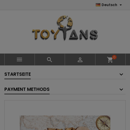

Deutsch
0



shopping_cart
STARTSEITE
PAYMENT METHODS