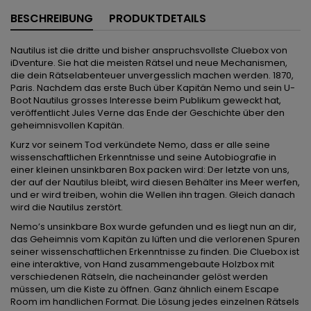
BESCHREIBUNG
PRODUKTDETAILS
Nautilus ist die dritte und bisher anspruchsvollste Cluebox von
iDventure. Sie hat die meisten Rätsel und neue Mechanismen,
die dein Rätselabenteuer unvergesslich machen werden. 1870,
Paris. Nachdem das erste Buch über Kapitän Nemo und sein U-
Boot Nautilus grosses Interesse beim Publikum geweckt hat,
veröffentlicht Jules Verne das Ende der Geschichte über den
geheimnisvollen Kapitän.
Kurz vor seinem Tod verkündete Nemo, dass er alle seine
wissenschaftlichen Erkenntnisse und seine Autobiografie in
einer kleinen unsinkbaren Box packen wird: Der letzte von uns,
der auf der Nautilus bleibt, wird diesen Behälter ins Meer werfen,
und er wird treiben, wohin die Wellen ihn tragen. Gleich danach
wird die Nautilus zerstört.
Nemo’s unsinkbare Box wurde gefunden und es liegt nun an dir,
das Geheimnis vom Kapitän zu lüften und die verlorenen Spuren
seiner wissenschaftlichen Erkenntnisse zu finden. Die Cluebox ist
eine interaktive, von Hand zusammengebaute Holzbox mit
verschiedenen Rätseln, die nacheinander gelöst werden
müssen, um die Kiste zu öffnen. Ganz ähnlich einem Escape
Room im handlichen Format. Die Lösung jedes einzelnen Rätsels