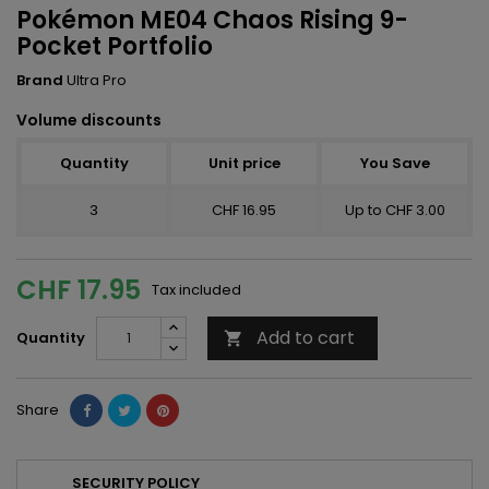
Pokémon ME04 Chaos Rising 9-
Pocket Portfolio
Brand
Ultra Pro
Volume discounts
Quantity
Unit price
You Save
3
CHF 16.95
Up to CHF 3.00
CHF 17.95
Tax included
Add to cart
Quantity

Share
SECURITY POLICY