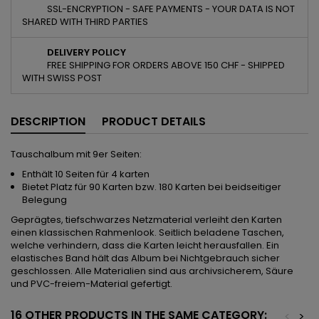
SSL-ENCRYPTION - SAFE PAYMENTS - YOUR DATA IS NOT
SHARED WITH THIRD PARTIES
DELIVERY POLICY
FREE SHIPPING FOR ORDERS ABOVE 150 CHF - SHIPPED
WITH SWISS POST
DESCRIPTION
PRODUCT DETAILS
Tauschalbum mit 9er Seiten:
Enthält 10 Seiten für 4 karten
Bietet Platz für 90 Karten bzw. 180 Karten bei beidseitiger
Belegung
Geprägtes, tiefschwarzes Netzmaterial verleiht den Karten
einen klassischen Rahmenlook. Seitlich beladene Taschen,
welche verhindern, dass die Karten leicht herausfallen. Ein
elastisches Band hält das Album bei Nichtgebrauch sicher
geschlossen. Alle Materialien sind aus archivsicherem, Säure
und PVC-freiem-Material gefertigt.
16 OTHER PRODUCTS IN THE SAME CATEGORY:
<
>