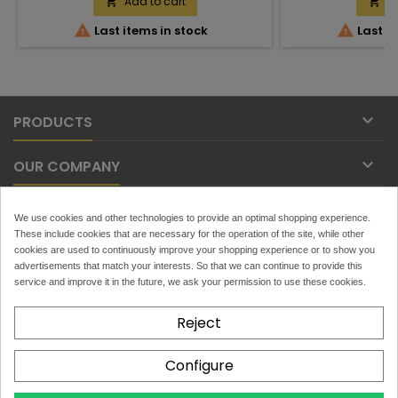
Add to cart
A




Last items in stock
Last it

PRODUCTS

OUR COMPANY

YOUR ACCOUNT
We use cookies and other technologies to provide an optimal shopping experience.
These include cookies that are necessary for the operation of the site, while other

cookies are used to continuously improve your shopping experience or to show you
CONTACT
advertisements that match your interests. So that we can continue to provide this
service and improve it in the future, we ask your permission to use these cookies.
NEWSLETTER
Reject
Configure
x
Toytans.ch
4.9