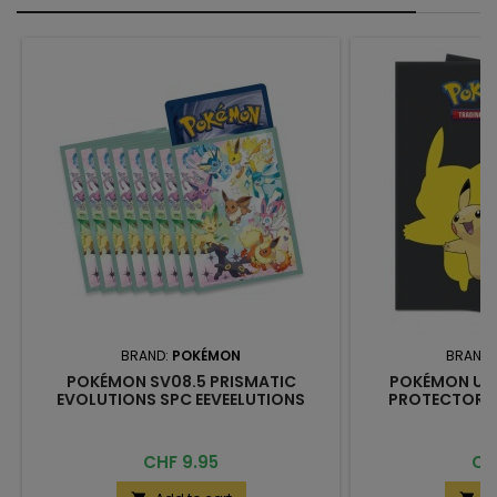
BRAND:
POKÉMON
BRAND:
POKÉMON SV08.5 PRISMATIC
POKÉMON UP
EVOLUTIONS SPC EEVEELUTIONS
PROTECTORS 
SLEEVES
SL
Price
Pri
CHF 9.95
CH