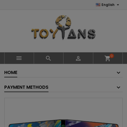

English
0



shopping_cart
HOME
PAYMENT METHODS